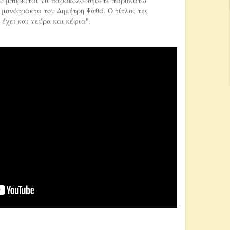
υ μπορείται να παρακολουθήσετε παρακάτω
μονόπρακτα του Δημήτρη Ψαθά. Ο τίτλος της
 έχει και νεύρα και κέφια".