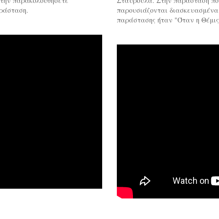
α την παρακολουθήσετε
Σταυρούλα. Στην παράσταση πο
αράσταση.
παρουσιάζονται διασκευασμένα 
παράστασης ήταν "Όταν η Θέμις