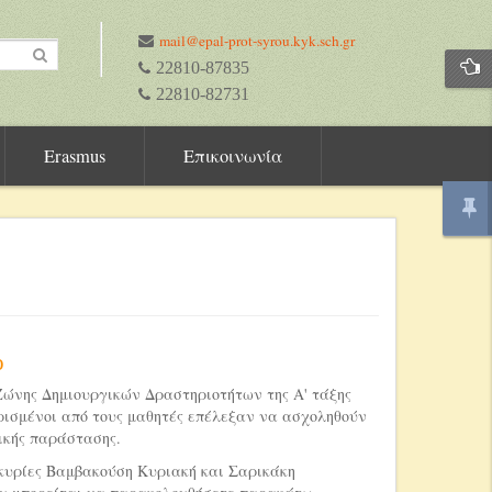
mail@epal-prot-syrou.kyk.sch.gr
22810-87835
22810-82731
Erasmus
Επικοινωνία
ο
Ζώνης Δημιουργικών Δραστηριοτήτων της Α' τάξης
 ορισμένοι από τους μαθητές επέλεξαν να ασχοληθούν
ικής παράστασης.
 κυρίες Βαμβακούση Κυριακή και Σαρικάκη